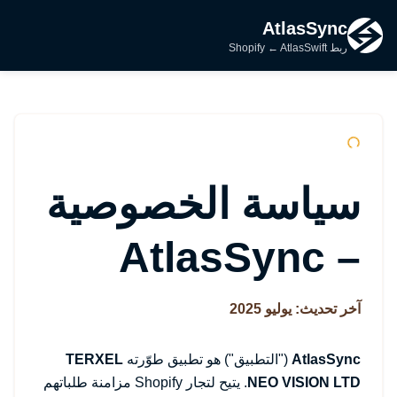
AtlasSync
ربط Shopify ← AtlasSwift
سياسة الخصوصية
– AtlasSync
آخر تحديث: يوليو 2025
AtlasSync
("التطبيق") هو تطبيق طوّرته
TERXEL
NEO VISION LTD
. يتيح لتجار Shopify مزامنة طلباتهم