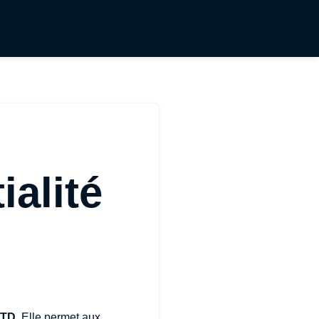
ialité
LTD
. Elle permet aux