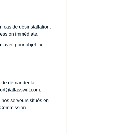
 cas de désinstallation,
ression immédiate.
om
avec pour objet :
«
ou de demander la
ort@atlasswift.com
.
 nos serveurs situés en
a Commission