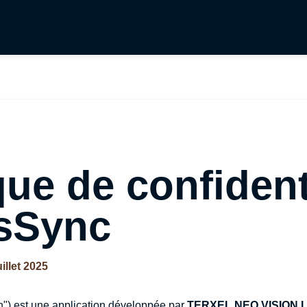
que de confident
asSync
illet 2025
on") est une application développée par
TERXEL NEO VISION 