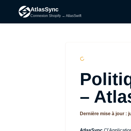
AtlasSync
Connexion Shopify → AtlasSwift
Politi
– Atl
Dernière mise à jour : ju
AtlasSync
("l'Applicati