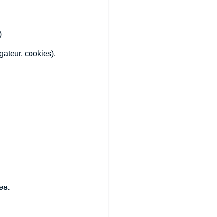
)
igateur, cookies).
es.